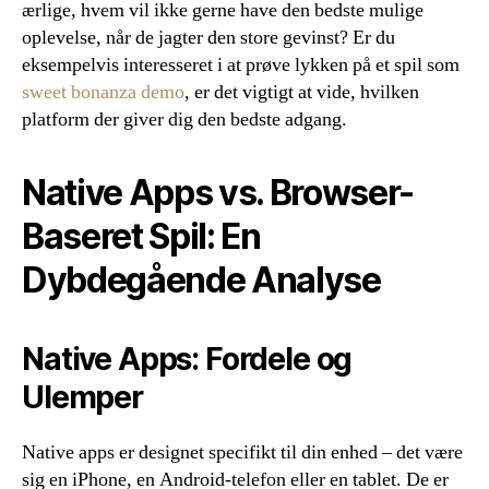
ærlige, hvem vil ikke gerne have den bedste mulige
oplevelse, når de jagter den store gevinst? Er du
eksempelvis interesseret i at prøve lykken på et spil som
sweet bonanza demo
, er det vigtigt at vide, hvilken
platform der giver dig den bedste adgang.
Native Apps vs. Browser-
Baseret Spil: En
Dybdegående Analyse
Native Apps: Fordele og
Ulemper
Native apps er designet specifikt til din enhed – det være
sig en iPhone, en Android-telefon eller en tablet. De er