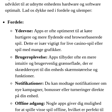
udviklet til at udnytte enhedens hardware og software
optimalt. Lad os dykke ned i fordele og ulemper:
Fordele:
Ydeevne:
Apps er ofte optimeret til at køre
hurtigere og mere flydende end browserbaserede
spil. Dette er især vigtigt for live casino-spil eller
spil med mange grafikker.
Brugeroplevelse:
Apps tilbyder ofte en mere
intuitiv og brugervenlig grænseflade, der er
skræddersyet til din enheds skærmstørrelse og
funktioner.
Notifikationer:
Du kan modtage notifikationer om
nye kampagner, bonusser eller turneringer direkte
på din enhed.
Offline adgang:
Nogle apps giver dig mulighed
for at spille visse spil offline, hvilket er perfekt til