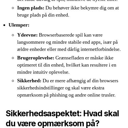
Ingen plads:
Du behøver ikke bekymre dig om at
bruge plads på din enhed.
Ulemper:
Ydeevne:
Browserbaserede spil kan være
langsommere og mindre stabile end apps, især på
ældre enheder eller med dårlig internetforbindelse.
Brugeroplevelse:
Grænsefladen er måske ikke
optimeret til din enhed, hvilket kan resultere i en
mindre intuitiv oplevelse.
Sikkerhed:
Du er mere afhængig af din browsers
sikkerhedsindstillinger og skal være ekstra
opmærksom på phishing og andre online trusler.
Sikkerhedsaspektet: Hvad skal
du være opmærksom på?