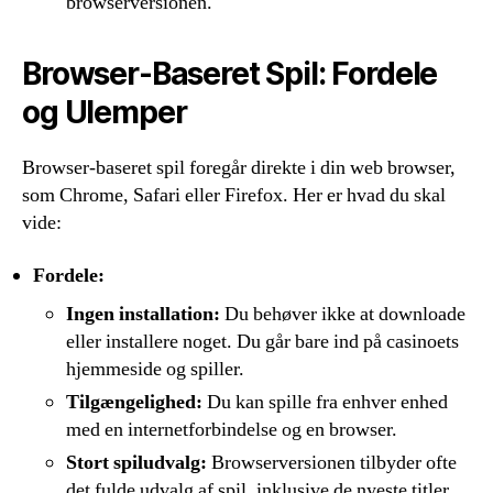
browserversionen.
Browser-Baseret Spil: Fordele
og Ulemper
Browser-baseret spil foregår direkte i din web browser,
som Chrome, Safari eller Firefox. Her er hvad du skal
vide:
Fordele:
Ingen installation:
Du behøver ikke at downloade
eller installere noget. Du går bare ind på casinoets
hjemmeside og spiller.
Tilgængelighed:
Du kan spille fra enhver enhed
med en internetforbindelse og en browser.
Stort spiludvalg:
Browserversionen tilbyder ofte
det fulde udvalg af spil, inklusive de nyeste titler.