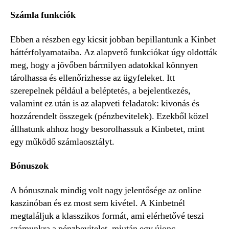
Számla funkciók
Ebben a részben egy kicsit jobban bepillantunk a Kinbet
háttérfolyamataiba. Az alapvető funkciókat úgy oldották
meg, hogy a jövőben bármilyen adatokkal könnyen
tárolhassa és ellenőrizhesse az ügyfeleket. Itt
szerepelnek például a beléptetés, a bejelentkezés,
valamint ez után is az alapveti feladatok: kivonás és
hozzárendelt összegek (pénzbevitelek). Ezekből közel
állhatunk ahhoz hogy besorolhassuk a Kinbetet, mint
egy működő számlaosztályt.
Bónuszok
A bónusznak mindig volt nagy jelentősége az online
kaszinóban és ez most sem kivétel. A Kinbetnél
megtaláljuk a klasszikos formát, ami elérhetővé teszi
számunkra a pénzbevitelet, miután egy újonc