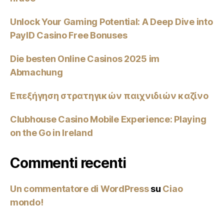
Unlock Your Gaming Potential: A Deep Dive into
PayID Casino Free Bonuses
Die besten Online Casinos 2025 im
Abmachung
Επεξήγηση στρατηγικών παιχνιδιών καζίνο
Clubhouse Casino Mobile Experience: Playing
on the Go in Ireland
Commenti recenti
Un commentatore di WordPress
su
Ciao
mondo!