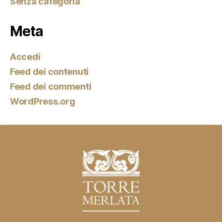
Senza categoria
Meta
Accedi
Feed dei contenuti
Feed dei commenti
WordPress.org