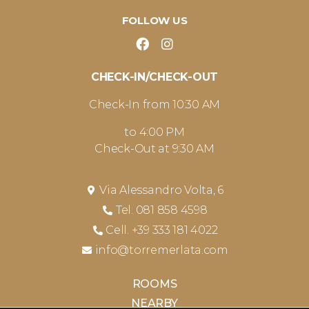
FOLLOW US
CHECK-IN/CHECK-OUT
Check-In from 10:30 AM
to 4:00 PM
Check-Out at 9:30 AM
Via Alessandro Volta, 6
Tel. 081 858 4598
Cell. +39 333 181 4022
info@torremerlata.com
ROOMS
NEARBY