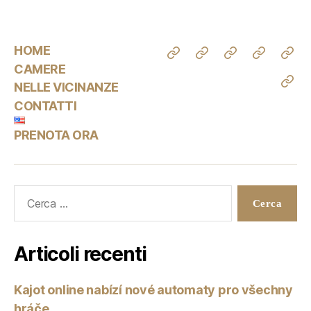
HOME
CAMERE
NELLE VICINANZE
CONTATTI
PRENOTA ORA
Articoli recenti
Kajot online nabízí nové automaty pro všechny
hráče