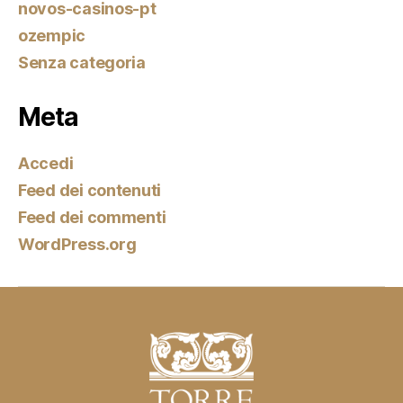
novos-casinos-pt
ozempic
Senza categoria
Meta
Accedi
Feed dei contenuti
Feed dei commenti
WordPress.org