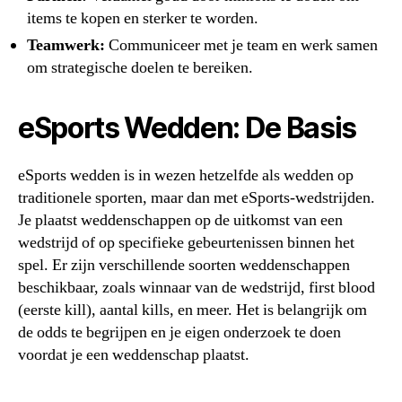
items te kopen en sterker te worden.
Teamwerk:
Communiceer met je team en werk samen
om strategische doelen te bereiken.
eSports Wedden: De Basis
eSports wedden is in wezen hetzelfde als wedden op
traditionele sporten, maar dan met eSports-wedstrijden.
Je plaatst weddenschappen op de uitkomst van een
wedstrijd of op specifieke gebeurtenissen binnen het
spel. Er zijn verschillende soorten weddenschappen
beschikbaar, zoals winnaar van de wedstrijd, first blood
(eerste kill), aantal kills, en meer. Het is belangrijk om
de odds te begrijpen en je eigen onderzoek te doen
voordat je een weddenschap plaatst.