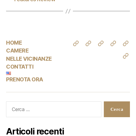
HOME
CAMERE
NELLE VICINANZE
CONTATTI
PRENOTA ORA
Articoli recenti