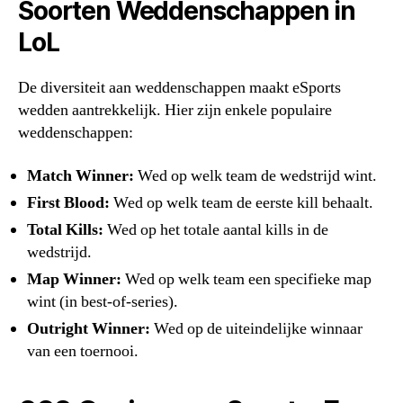
Soorten Weddenschappen in
LoL
De diversiteit aan weddenschappen maakt eSports
wedden aantrekkelijk. Hier zijn enkele populaire
weddenschappen:
Match Winner:
Wed op welk team de wedstrijd wint.
First Blood:
Wed op welk team de eerste kill behaalt.
Total Kills:
Wed op het totale aantal kills in de
wedstrijd.
Map Winner:
Wed op welk team een specifieke map
wint (in best-of-series).
Outright Winner:
Wed op de uiteindelijke winnaar
van een toernooi.