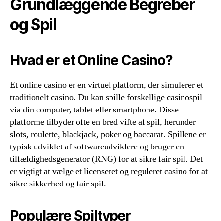
Grundlæggende Begreber
og Spil
Hvad er et Online Casino?
Et online casino er en virtuel platform, der simulerer et
traditionelt casino. Du kan spille forskellige casinospil
via din computer, tablet eller smartphone. Disse
platforme tilbyder ofte en bred vifte af spil, herunder
slots, roulette, blackjack, poker og baccarat. Spillene er
typisk udviklet af softwareudviklere og bruger en
tilfældighedsgenerator (RNG) for at sikre fair spil. Det
er vigtigt at vælge et licenseret og reguleret casino for at
sikre sikkerhed og fair spil.
Populære Spiltyper