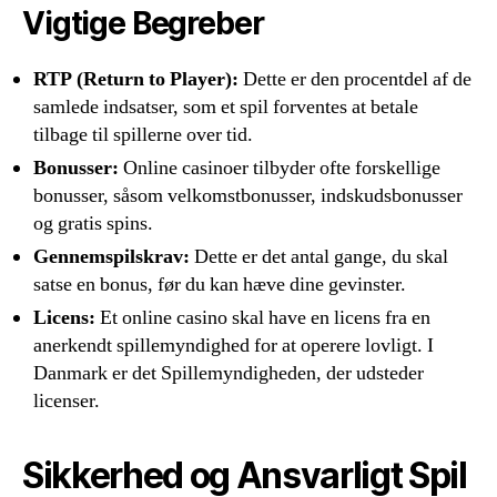
Vigtige Begreber
RTP (Return to Player):
Dette er den procentdel af de
samlede indsatser, som et spil forventes at betale
tilbage til spillerne over tid.
Bonusser:
Online casinoer tilbyder ofte forskellige
bonusser, såsom velkomstbonusser, indskudsbonusser
og gratis spins.
Gennemspilskrav:
Dette er det antal gange, du skal
satse en bonus, før du kan hæve dine gevinster.
Licens:
Et online casino skal have en licens fra en
anerkendt spillemyndighed for at operere lovligt. I
Danmark er det Spillemyndigheden, der udsteder
licenser.
Sikkerhed og Ansvarligt Spil