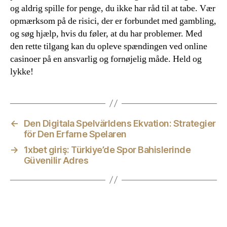
og aldrig spille for penge, du ikke har råd til at tabe. Vær
opmærksom på de risici, der er forbundet med gambling,
og søg hjælp, hvis du føler, at du har problemer. Med
den rette tilgang kan du opleve spændingen ved online
casinoer på en ansvarlig og fornøjelig måde. Held og
lykke!
←
Den Digitala Spelvärldens Ekvation: Strategier
för Den Erfarne Spelaren
→
1xbet giriş: Türkiye’de Spor Bahislerinde
Güvenilir Adres