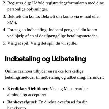
Registrer dig: Udfyld registreringsformularen med dine
personlige oplysninger.
Bekræft din konto: Bekræft din konto via e-mail eller
SMS.
Foretag en indbetaling: Indbetal penge på din konto
ved hjælp af en af de tilgængelige betalingsmetoder.
Vælg et spil: Vælg det spil, du vil spille.
Indbetaling og Udbetaling
Online casinoer tilbyder en række forskellige
betalingsmetoder til indbetaling og udbetaling, herunder:
Kreditkort/Debitkort:
Visa og Mastercard er
almindeligt accepteret.
Bankoverførsel:
En direkte overførsel fra din
bankkonto.