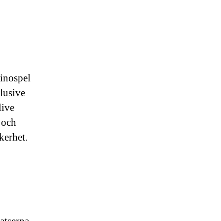
sinospel
klusive
live
 och
kerhet.