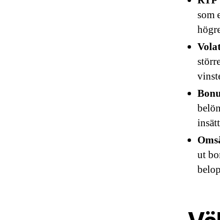
RTP 
som e
högre
Volat
störr
vinst
Bonu
belön
insät
Omsä
ut bo
belop