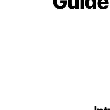
Guide 