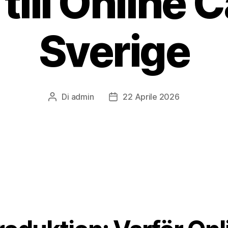
till Online C
Sverige
Di
admin
22 Aprile 2026