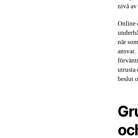
nivå av 
Online 
underhå
när som
ansvar. 
förvänt
utrusta
beslut 
Gr
oc