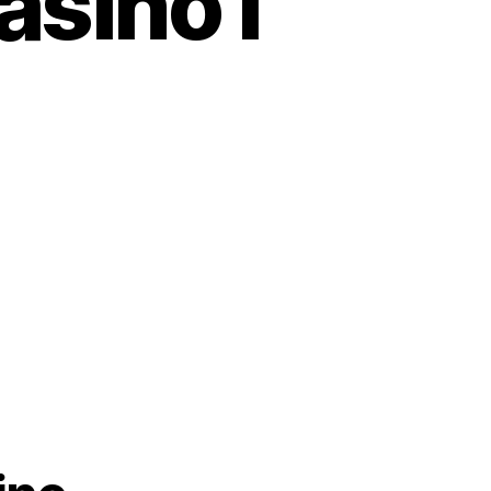
asino i